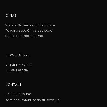
O NAS
Wyższe Seminarium Duchowne
Towarzystwa Chrystusowego
dla Polonii Zagranicznej
ODWIEDŹ NAS
ul. Panny Marii 4
61-108 Poznań
KONTAKT
+48 61 64 72 100
seminariumtchr@chrystusowcy.pl