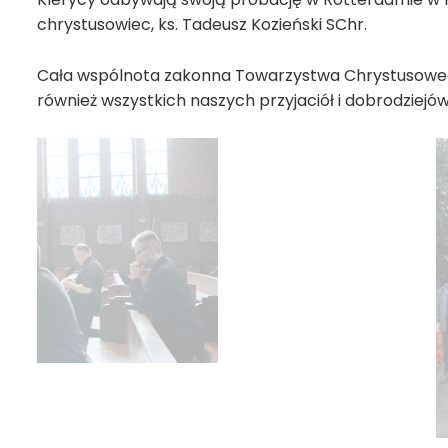
Klerycy odbywają swoją probację w Rotterdamie w Hol
chrystusowiec, ks. Tadeusz Kozieński SChr.
Cała wspólnota zakonna Towarzystwa Chrystusowego 
również wszystkich naszych przyjaciół i dobrodziejów