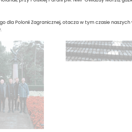
andii, przy Polskiej Parafii pw. NMP Gwiazdy Morza, gdzi
dla Polonii Zagranicznej, otacza w tym czasie naszych 
.