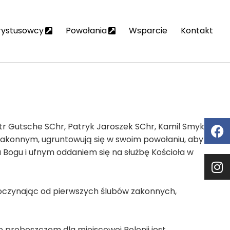
rystusowcy
Powołania
Wsparcie
Kontakt
otr Gutsche SChr, Patryk Jaroszek SChr, Kamil Smyk
m zakonnym, ugruntowują się w swoim powołaniu, aby
u Bogu i ufnym oddaniem się na służbę Kościoła w
 poczynając od pierwszych ślubów zakonnych,