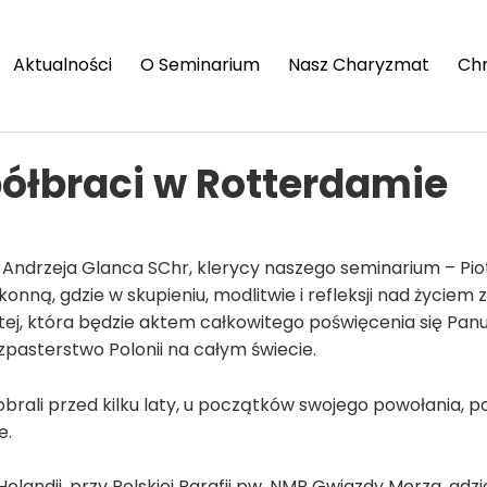
Aktualności
O Seminarium
Nasz Charyzmat
Ch
ółbraci w Rotterdamie
. Andrzeja Glanca SChr, klerycy naszego seminarium – Pi
onną, gdzie w skupieniu, modlitwie i refleksji nad życie
ystej, która będzie aktem całkowitego poświęcenia się Pan
pasterstwo Polonii na całym świecie.
obrali przed kilku laty, u początków swojego powołania,
e.