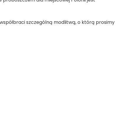
e proboszczem dla miejscowej Polonii jest
współbraci szczególną modlitwą, o którą prosimy